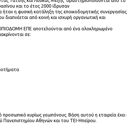
τας Τάτσης και Λουκάς Μέξης δραστηριοποιούνται από το
ασίνου και το έτος 2000 ίδρυσαν
 ήταν η φυσική κατάληξη της εποικοδομητικής συνεργασίας
 διαπνέεται από κοινή και ισχυρή οργανωτική και
ΤΟΠΙΟΔΟΜΗ ΕΠΕ αποτελούνται από ένα ολοκληρωμένο
ακρίνονται σε:
α
ακά Συγκροτήματα
ό προσωπικό κυρίως γεωπόνους. Βάση αυτού η εταιρεία έχει 
 Πανεπιστημίου Αθηνών και του ΤΕΙ-Ηπείρου.