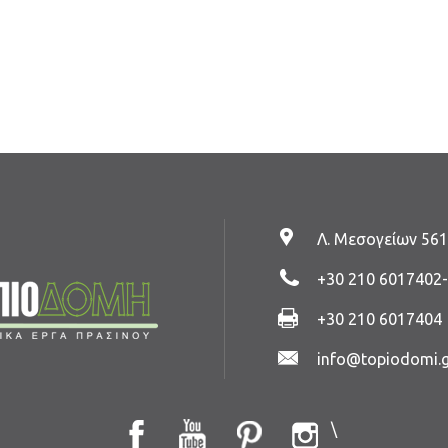
Λ. Μεσογείων 561
+30 210 6017402
+30 210 6017404
info@topiodomi.g
\